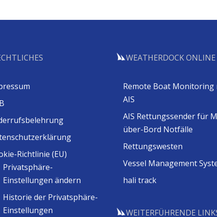
ECHTLICHES
WEATHERDOCK ONLINE
pressum
Remote Boat Monitoring 
AIS
B
AIS Rettungssender für 
derrufsbelehrung
über-Bord Notfälle
tenschutzerklärung
Rettungswesten
kie-Richtlinie (EU)
Vessel Management Syst
Privatsphäre-
Einstellungen ändern
hali track
Historie der Privatsphäre-
Einstellungen
WEITERFÜHRENDE LINK