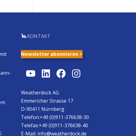
KONTAKT
mit
Newsletter abonnieren >
YouTube
LinkedIn
Facebook
Instagram
Mann-
Weatherdock AG
Emmericher Strasse 17
em
D-90411 Nürnberg
Telefon:+49 (0)911-376638-30
Telefax:+49 (0)911-376638-40
S
E-Mail:
info@weatherdock.de