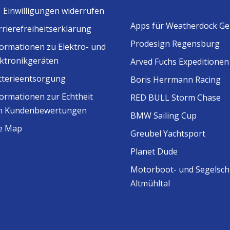
Einwilligungen widerrufen
Apps für Weatherdock Ge
rrierefreiheitserklärung
Prodesign Regensburg
formationen zu Elektro- und
ektronikgeräten
Arved Fuchs Expeditionen
tterieentsorgung
Boris Herrmann Racing
formationen zur Echtheit
RED BULL Storm Chase
n Kundenbewertungen
BMW Sailing Cup
te Map
Greubel Yachtsport
Planet Dude
Motorboot- und Segelsch
Altmühltal