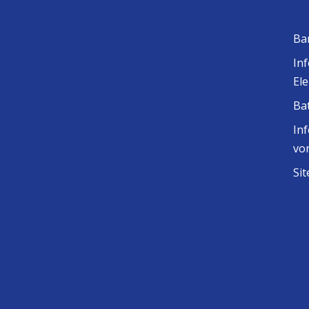
Ba
In
El
Ba
In
vo
Si