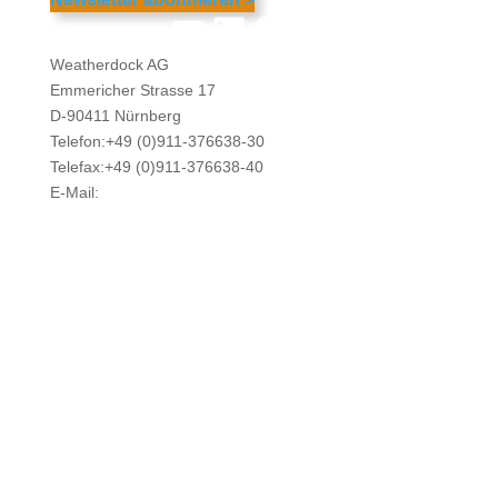
YouTube
LinkedIn
Facebook
Instagram
Weatherdock AG
Emmericher Strasse 17
D-90411 Nürnberg
Telefon:+49 (0)911-376638-30
Telefax:+49 (0)911-376638-40
E-Mail:
info@weatherdock.de
Kontakt & Support >
Händler finden >
FAQ >