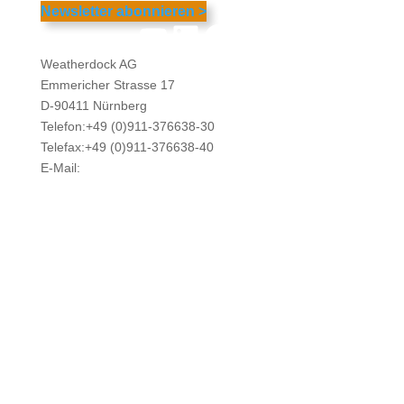
Newsletter abonnieren >
YouTube
LinkedIn
Facebook
Instagram
Weatherdock AG
Emmericher Strasse 17
D-90411 Nürnberg
Telefon:+49 (0)911-376638-30
Telefax:+49 (0)911-376638-40
E-Mail:
info@weatherdock.de
Kontakt & Support >
Händler finden >
FAQ >