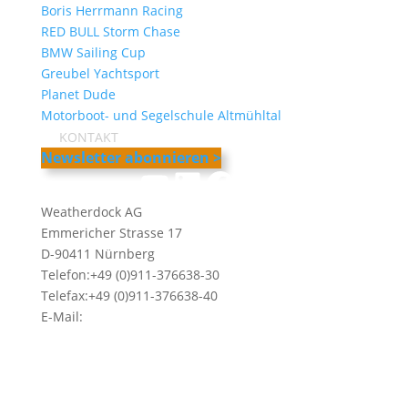
Boris Herrmann Racing
RED BULL Storm Chase
BMW Sailing Cup
Greubel Yachtsport
Planet Dude
Motorboot- und Segelschule Altmühltal
KONTAKT
Newsletter abonnieren >
YouTube
LinkedIn
Facebook
Instagram
Weatherdock AG
Emmericher Strasse 17
D-90411 Nürnberg
Telefon:+49 (0)911-376638-30
Telefax:+49 (0)911-376638-40
E-Mail:
info@weatherdock.de
Kontakt & Support >
Händler finden >