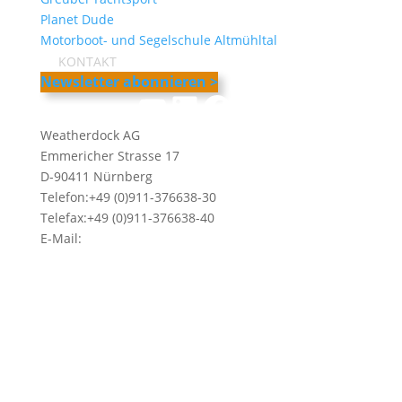
Planet Dude
Motorboot- und Segelschule Altmühltal
KONTAKT
Newsletter abonnieren >
YouTube
LinkedIn
Facebook
Instagram
Weatherdock AG
Emmericher Strasse 17
D-90411 Nürnberg
Telefon:+49 (0)911-376638-30
Telefax:+49 (0)911-376638-40
E-Mail:
info@weatherdock.de
Kontakt & Support >
Händler finden >
FAQ >