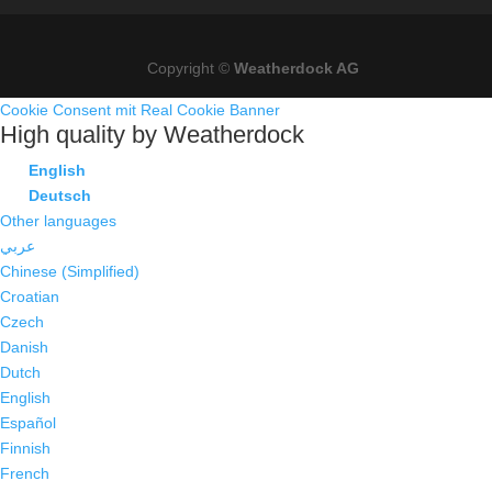
Copyright ©
Weatherdock AG
Cookie Consent mit Real Cookie Banner
High quality by Weatherdock
English
Deutsch
Other languages
عربي
Chinese (Simplified)
Croatian
Czech
Danish
Dutch
English
Español
Finnish
French