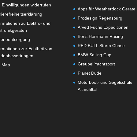
Einwilligungen widerrufen
Apps für Weatherdock Geräte
rierefreiheitserklärung
Prodesign Regensburg
ormationen zu Elektro- und
Arved Fuchs Expeditionen
ktronikgeräten
Boris Herrmann Racing
terieentsorgung
RED BULL Storm Chase
ormationen zur Echtheit von
BMW Sailing Cup
ndenbewertungen
Greubel Yachtsport
e Map
Planet Dude
Motorboot- und Segelschule
Altmühltal