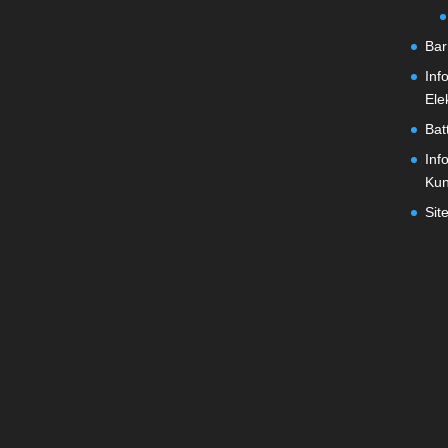
Bar
Inf
Ele
Bat
Inf
Ku
Sit