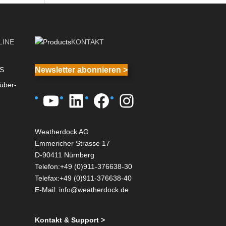
LINE
KONTAKT
IS
Newsletter abonnieren >
über-
YouTube
LinkedIn
Facebook
Instagram
Weatherdock AG
Emmericher Strasse 17
D-90411 Nürnberg
Telefon:+49 (0)911-376638-30
Telefax:+49 (0)911-376638-40
E-Mail:
info@weatherdock.de
Kontakt & Support >