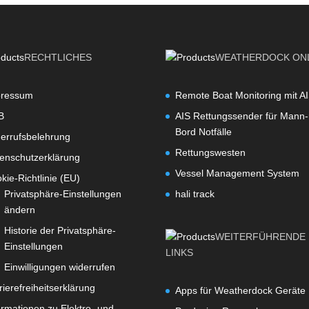
RECHTLICHES
WEATHERDOCK ON
pressum
Remote Boat Monitoring mit A
B
AIS Rettungssender für Mann-
Bord Notfälle
errufsbelehrung
Rettungswesten
enschutzerklärung
Vessel Management System
kie-Richtlinie (EU)
Privatsphäre-Einstellungen
hali track
ändern
Historie der Privatsphäre-
WEITERFÜHRENDE
Einstellungen
LINKS
Einwilligungen widerrufen
rierefreiheitserklärung
Apps für Weatherdock Geräte
ormationen zu Elektro- und