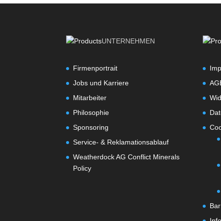
UNTERNEHMEN
Firmenportrait
Im
Jobs und Karriere
AG
Mitarbeiter
Wid
Philosophie
Dat
Sponsoring
Coo
Service- & Reklamationsablauf
Weatherdock AG Conflict Minerals
Policy
Bar
Inf