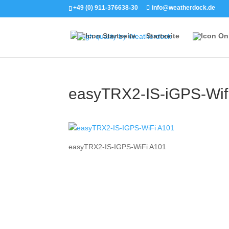
+49 (0) 911-376638-30
info@weatherdock.de
Startseite
easyTRX2-IS-iGPS-Wif
easyTRX2-IS-IGPS-WiFi A101