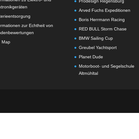
Prodesign Regensburg
ktronikgeräten
Arved Fuchs Expeditionen
terieentsorgung
Boris Herrmann Racing
ormationen zur Echtheit von
RED BULL Storm Chase
ndenbewertungen
BMW Sailing Cup
e Map
Greubel Yachtsport
Planet Dude
Motorboot- und Segelschule
Altmühltal