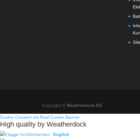
Ele
Bat
Inf
Ku
Sit
Copyright ©
Weatherdock AG
Cookie Consent mit Real Cookie Banner
High quality by Weatherdock
English