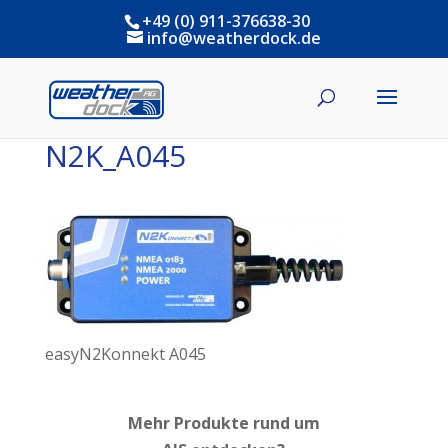
+49 (0) 911-376638-30
info@weatherdock.de
N2K_A045
easyN2Konnekt A045
Mehr Produkte rund um