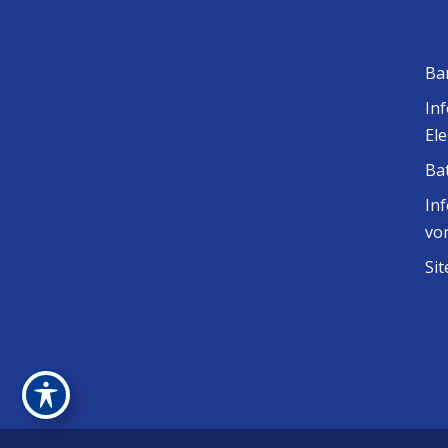
Ba
In
El
Ba
In
vo
Si