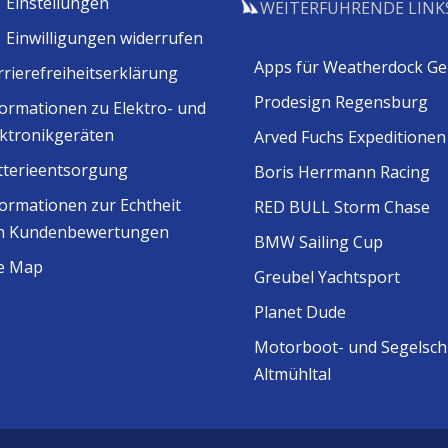
Einstellungen
WEITERFÜHRENDE LINK
Einwilligungen widerrufen
Apps für Weatherdock Ge
rrierefreiheitserklärung
Prodesign Regensburg
formationen zu Elektro- und
ektronikgeräten
Arved Fuchs Expeditionen
tterieentsorgung
Boris Herrmann Racing
formationen zur Echtheit
RED BULL Storm Chase
n Kundenbewertungen
BMW Sailing Cup
te Map
Greubel Yachtsport
Planet Dude
Motorboot- und Segelsch
Altmühltal