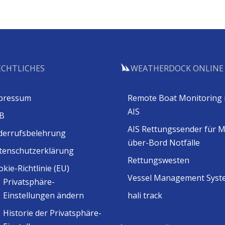
ECHTLICHES
WEATHERDOCK ONLINE
pressum
Remote Boat Monitoring 
AIS
B
AIS Rettungssender für 
derrufsbelehrung
über-Bord Notfälle
tenschutzerklärung
Rettungswesten
kie-Richtlinie (EU)
Vessel Management Syst
Privatsphäre-
Einstellungen ändern
hali track
Historie der Privatsphäre-