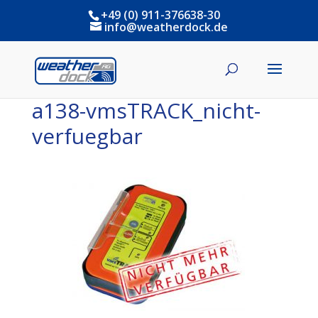
+49 (0) 911-376638-30
info@weatherdock.de
a138-vmsTRACK_nicht-
verfuegbar