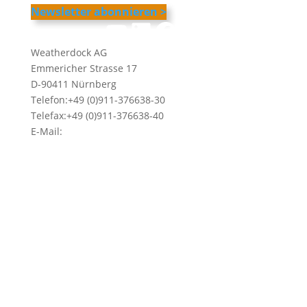
Newsletter abonnieren >
YouTube
LinkedIn
Facebook
Instagram
Weatherdock AG
Emmericher Strasse 17
D-90411 Nürnberg
Telefon:+49 (0)911-376638-30
Telefax:+49 (0)911-376638-40
E-Mail:
info@weatherdock.de
Kontakt & Support >
Händler finden >
FAQ >