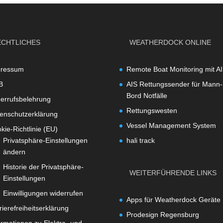
ECHTLICHES
WEATHERDOCK ONLINE
pressum
Remote Boat Monitoring mit A
B
AIS Rettungssender für Mann-
Bord Notfälle
errufsbelehrung
Rettungswesten
enschutzerklärung
Vessel Management System
kie-Richtlinie (EU)
Privatsphäre-Einstellungen
hali track
ändern
Historie der Privatsphäre-
WEITERFÜHRENDE LINKS
Einstellungen
Einwilligungen widerrufen
Apps für Weatherdock Geräte
rierefreiheitserklärung
Prodesign Regensburg