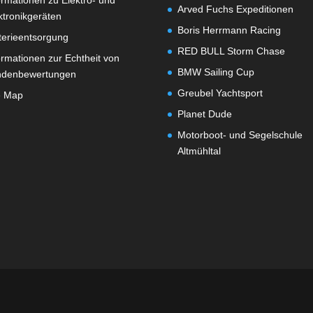
ormationen zu Elektro- und
Arved Fuchs Expeditionen
ktronikgeräten
Boris Herrmann Racing
terieentsorgung
RED BULL Storm Chase
ormationen zur Echtheit von
BMW Sailing Cup
ndenbewertungen
Greubel Yachtsport
e Map
Planet Dude
Motorboot- und Segelschule
Altmühltal