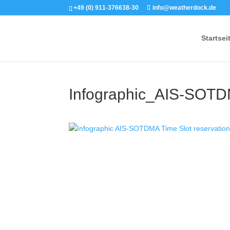
+49 (0) 911-376638-30
info@weatherdock.de
Startsei
Infographic_AIS-SOTDM