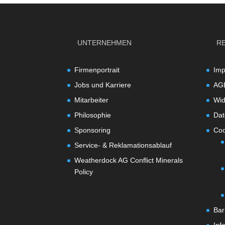
UNTERNEHMEN
R
Firmenportrait
Im
Jobs und Karriere
AG
Mitarbeiter
Wid
Philosophie
Dat
Sponsoring
Coo
Service- & Reklamationsablauf
Weatherdock AG Conflict Minerals
Policy
Bar