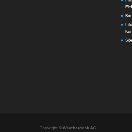
Inf
Ele
Bat
Inf
Ku
Sit
Copyright ©
Weatherdock AG