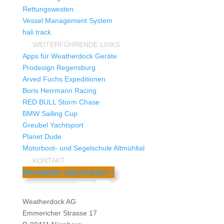
Rettungswesten
Vessel Management System
hali track
WEITERFÜHRENDE LINKS
Apps für Weatherdock Geräte
Prodesign Regensburg
Arved Fuchs Expeditionen
Boris Herrmann Racing
RED BULL Storm Chase
BMW Sailing Cup
Greubel Yachtsport
Planet Dude
Motorboot- und Segelschule Altmühltal
KONTAKT
Newsletter abonnieren >
YouTube
LinkedIn
Facebook
Instagram
Weatherdock AG
Emmericher Strasse 17