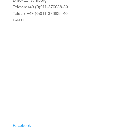
D-90411 Nürnberg
Telefon:+49 (0)911-376638-30
Telefax:+49 (0)911-376638-40
E-Mail:
info@weatherdock.de
Kontakt & Support >
Händler finden >
FAQ >
Facebook