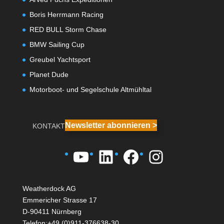
Boris Herrmann Racing
RED BULL Storm Chase
BMW Sailing Cup
Greubel Yachtsport
Planet Dude
Motorboot- und Segelschule Altmühltal
Newsletter abonnieren >
KONTAKT
YouTube
LinkedIn
Facebook
Instagra
Weatherdock AG
Emmericher Strasse 17
D-90411 Nürnberg
Telefon:+49 (0)911-376638-30