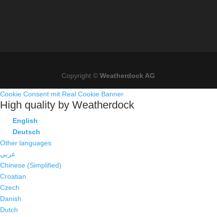
Copyright ©
Weatherdock AG
Cookie Consent mit Real Cookie Banner
High quality by Weatherdock
English
Deutsch
Other languages
عربي
Chinese (Simplified)
Croatian
Czech
Danish
Dutch