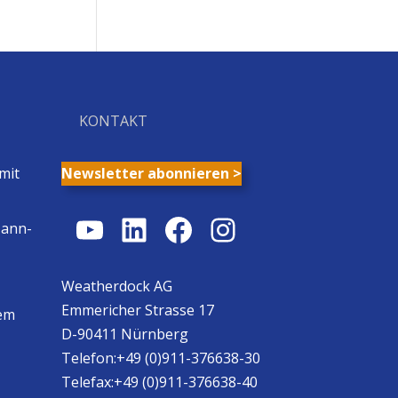
KONTAKT
mit
Newsletter abonnieren >
YouTube
LinkedIn
Facebook
Instagram
Mann-
Weatherdock AG
Emmericher Strasse 17
em
D-90411 Nürnberg
Telefon:+49 (0)911-376638-30
Telefax:+49 (0)911-376638-40