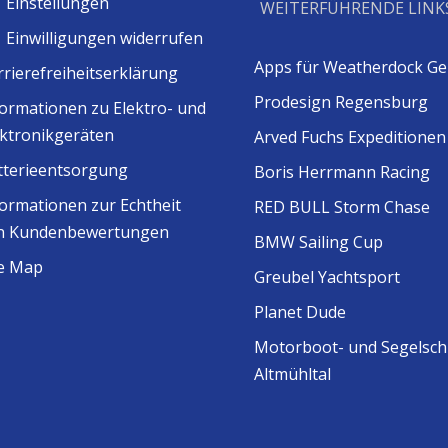
Einstellungen
WEITERFÜHRENDE LINK
Einwilligungen widerrufen
Apps für Weatherdock Ge
rrierefreiheitserklärung
Prodesign Regensburg
formationen zu Elektro- und
ektronikgeräten
Arved Fuchs Expeditionen
tterieentsorgung
Boris Herrmann Racing
formationen zur Echtheit
RED BULL Storm Chase
n Kundenbewertungen
BMW Sailing Cup
te Map
Greubel Yachtsport
Planet Dude
Motorboot- und Segelsch
Altmühltal