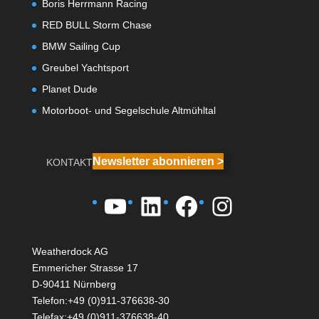
Boris Herrmann Racing
RED BULL Storm Chase
BMW Sailing Cup
Greubel Yachtsport
Planet Dude
Motorboot- und Segelschule Altmühltal
Newsletter abonnieren >
KONTAKT
YouTube
LinkedIn
Facebook
Instagra
Weatherdock AG
Emmericher Strasse 17
D-90411 Nürnberg
Telefon:+49 (0)911-376638-30
Telefax:+49 (0)911-376638-40