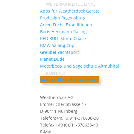
WEITERFÜHRENDE LINKS
Apps für Weatherdock Geräte
Prodesign Regensburg
Arved Fuchs Expeditionen
Boris Herrmann Racing
RED BULL Storm Chase
BMW Sailing Cup
Greubel Yachtsport
Planet Dude
Motorboot- und Segelschule Altmühltal
KONTAKT
Newsletter abonnieren >
Weatherdock AG
Emmericher Strasse 17
D-90411 Nürnberg
Telefon:+49 (0)911-376638-30
Telefax:+49 (0)911-376638-40
E-Mail:
info@weatherdock.de