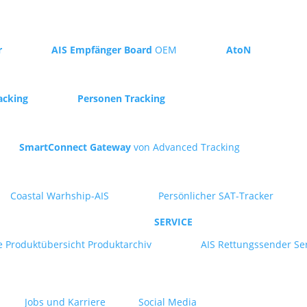
r
AIS Empfänger Board
OEM
AtoN
acking
Personen Tracking
SmartConnect Gateway
von Advanced Tracking
Coastal Warhship-AIS
Persönlicher SAT-Tracker
SERVICE
e
Produktübersicht
Produktarchiv
AIS Rettungssender Se
Jobs und Karriere
Social Media