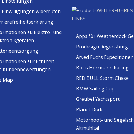
Einstellungen
WEITERFÜHREN
Einwilligungen widerrufen
LINKS
rrierefreiheitserklärung
formationen zu Elektro- und
Apps für Weatherdock Ge
ektronikgeräten
Prodesign Regensburg
tterieentsorgung
Arved Fuchs Expeditionen
formationen zur Echtheit
Boris Herrmann Racing
n Kundenbewertungen
RED BULL Storm Chase
te Map
BMW Sailing Cup
Greubel Yachtsport
Planet Dude
Motorboot- und Segelsch
Altmühltal