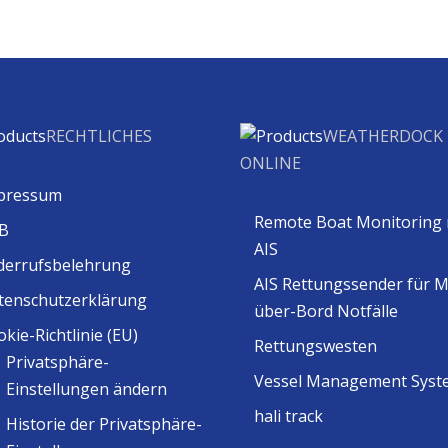
RECHTLICHES
WEATHERDOCK
ONLINE
pressum
Remote Boat Monitoring 
B
AIS
derrufsbelehrung
AIS Rettungssender für 
tenschutzerklärung
über-Bord Notfälle
kie-Richtlinie (EU)
Rettungswesten
Privatsphäre-
Vessel Management Syst
Einstellungen ändern
hali track
Historie der Privatsphäre-