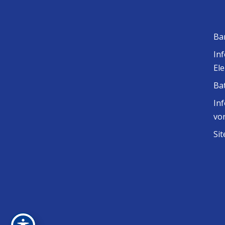
Ba
In
El
Ba
In
vo
Si