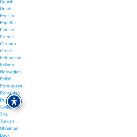
Danish
Dutch
English
Español
Finnish
French
German
Greek
Indonesian
Italiano
Norwegian
Polish
Portuguese
Romanian
Russian
Swedish
Thai
Turkish
Ukrainian
Back