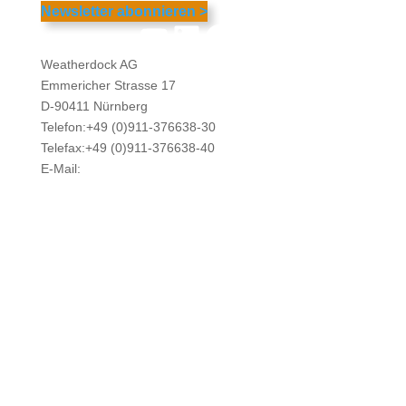
Newsletter abonnieren >
YouTube
LinkedIn
Facebook
Instagram
Weatherdock AG
Emmericher Strasse 17
D-90411 Nürnberg
Telefon:+49 (0)911-376638-30
Telefax:+49 (0)911-376638-40
E-Mail:
info@weatherdock.de
Kontakt & Support >
Händler finden >
FAQ >