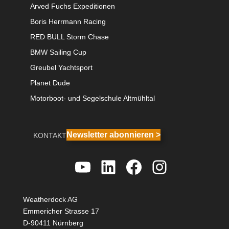
Arved Fuchs Expeditionen
Boris Herrmann Racing
RED BULL Storm Chase
BMW Sailing Cup
Greubel Yachtsport
Planet Dude
Motorboot- und Segelschule Altmühltal
Newsletter abonnieren >
KONTAKT
YouTube
LinkedIn
Facebook
Instagra
Weatherdock AG
Emmericher Strasse 17
D-90411 Nürnberg