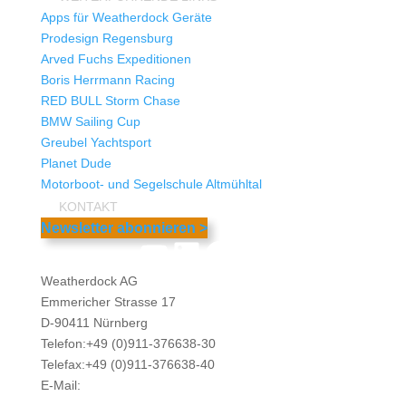
Apps für Weatherdock Geräte
Prodesign Regensburg
Arved Fuchs Expeditionen
Boris Herrmann Racing
RED BULL Storm Chase
BMW Sailing Cup
Greubel Yachtsport
Planet Dude
Motorboot- und Segelschule Altmühltal
KONTAKT
Newsletter abonnieren >
YouTube
LinkedIn
Facebook
Instagram
Weatherdock AG
Emmericher Strasse 17
D-90411 Nürnberg
Telefon:+49 (0)911-376638-30
Telefax:+49 (0)911-376638-40
E-Mail:
info@weatherdock.de