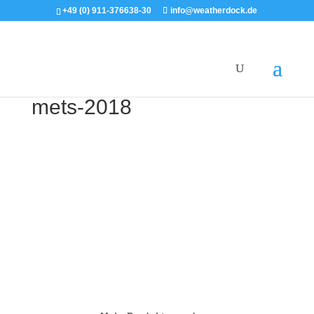
+49 (0) 911-376638-30
info@weatherdock.de
mets-2018