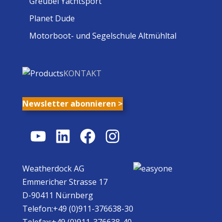
Greubel Yachtsport
Planet Dude
Motorboot- und Segelschule Altmühltal
KONTAKT
Newsletter abonnieren >
YouTube
LinkedIn
Facebook
Instagram
Weatherdock AG
Emmericher Strasse 17
D-90411 Nürnberg
Telefon:+49 (0)911-376638-30
Telefax:+49 (0)911-376638-40