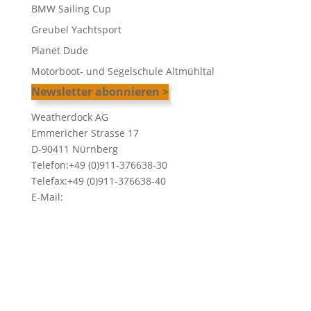
BMW Sailing Cup
Greubel Yachtsport
Planet Dude
Motorboot- und Segelschule Altmühltal
YouTube
LinkedIn
Facebo
Insta
Newsletter abonnieren >
Weatherdock AG
Emmericher Strasse 17
D-90411 Nürnberg
Telefon:+49 (0)911-376638-30
Telefax:+49 (0)911-376638-40
E-Mail:
info@weatherdock.de
Kontakt & Support >
Händler finden >
FAQ >