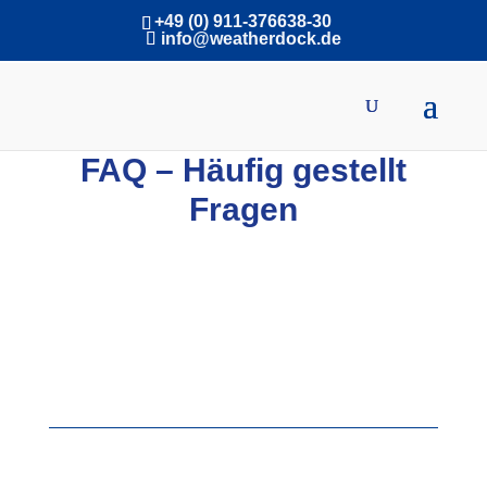
+49 (0) 911-376638-30
info@weatherdock.de
English
|
FAQ – Häufig gestellt
Fragen
Häufig gestellte Fragen zu unseren Produkten
Sie haben eine Frage zu einem unserer Produkte?
Schauen Sie in unsere FAQ, oft finden Sie hier die
passende Antwort.