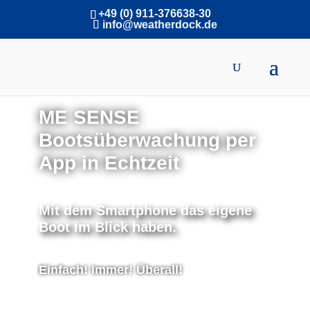
+49 (0) 911-376638-30
info@weatherdock.de
ME SENSE
Bootsüberwachung per
App in Echtzeit
Mit dem Smartphone das eigene
Boot im Blick haben.
Einfach! Immer! Überall!