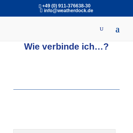
+49 (0) 911-376638-30
info@weatherdock.de
English
|
Wie verbinde ich…?
Für den richtigen Anschluss
Verbindungsschema für unsere Geräte