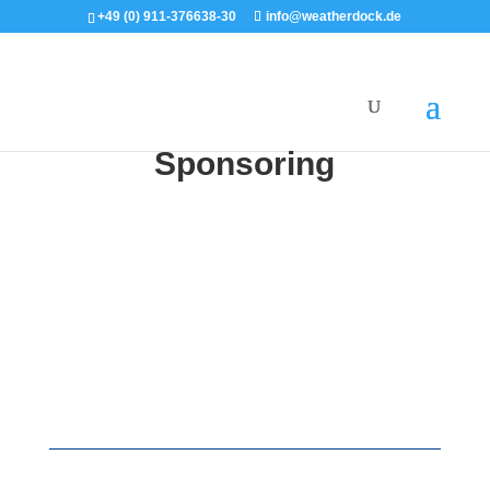
+49 (0) 911-376638-30
info@weatherdock.de
English
|
Sponsoring
Unsere Technologie auf Ihrem Event!
Gerne bringen wir unsere modernste Technologie mit
Ihren besonderen Events zusammen.
Kontaktieren Sie uns gerne, um eine individuelle Lösung
für Ihre Anforderungen zu finden.
Stöbern Sie gerne durch unsere bisherigen
Kooperationen.