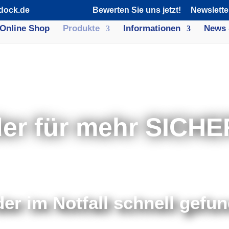
dock.de
Bewerten Sie uns jetzt!
Newslette
Online Shop
Produkte
Informationen
News 
er für mehr SICHE
er im Notfall schnell gefu