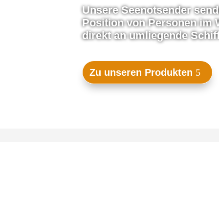
Unsere Seenotsender send
Position von Personen im 
direkt an umliegende Schif
Zu unseren Produkten