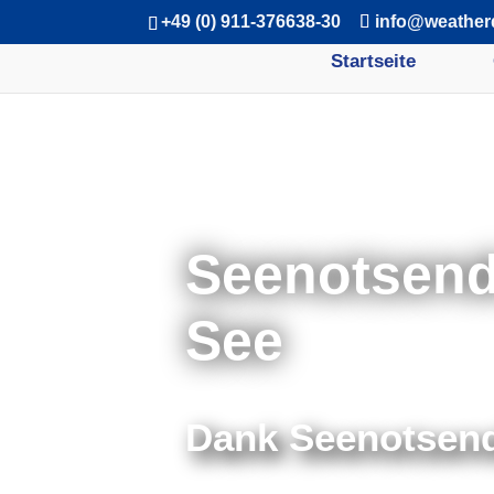
+49 (0) 911-376638-30
info@weather
Startseite
Seenotsend
See
Dank Seenotsend