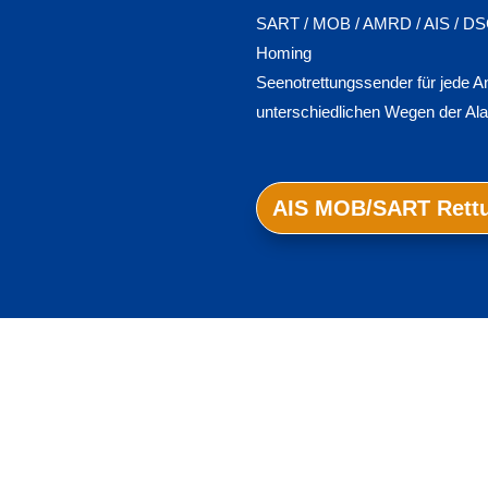
SART / MOB / AMRD / AIS / DSC 
Homing
Seenotrettungssender für jede A
unterschiedlichen Wegen der Al
AIS MOB/SART Rett