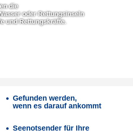
en die
Wasser oder Rettungsinseln
fe und Rettungskräfte.
Gefunden werden,
wenn es darauf ankommt
Seenotsender für Ihre