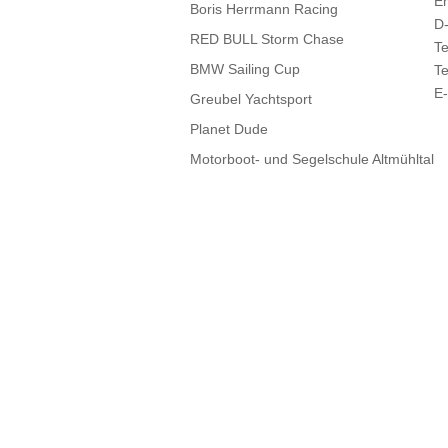
E
Boris Herrmann Racing
D
RED BULL Storm Chase
T
BMW Sailing Cup
T
E
Greubel Yachtsport
Planet Dude
K
Motorboot- und Segelschule Altmühltal
H
F