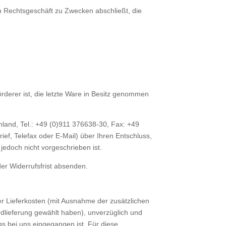
in Rechtsgeschäft zu Zwecken abschließt, die
örderer ist, die letzte Ware in Besitz genommen
and, Tel.: +49 (0)911 376638-30, Fax: +49
Brief, Telefax oder E-Mail) über Ihren Entschluss,
edoch nicht vorgeschrieben ist.
der Widerrufsfrist absenden.
er Lieferkosten (mit Ausnahme der zusätzlichen
rdlieferung gewählt haben), unverzüglich und
s bei uns eingegangen ist. Für diese