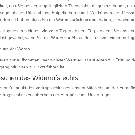
el, das Sie bei der ursprünglichen Transaktion eingesetzt haben, es s
 wegen dieser Rückzahlung Entgelte berechnet. Wir können die Rückzah
erbracht haben, dass Sie die Waren zurückgesandt haben, je nachdem, 
all spätestens binnen vierzehn Tagen ab dem Tag, an dem Sie uns über
 ist gewahrt, wenn Sie die Waren vor Ablauf der Frist von vierzehn T
ndung der Waren.
aren nur aufkommen, wenn dieser Wertverlust auf einen zur Prüfung d
ang mit ihnen zurückzuführen ist.
öschen des Widerrufsrechts
ie zum Zeitpunkt des Vertragsschlusses keinem Mitgliedstaat der Europ
ertragsschlusses außerhalb der Europäischen Union liegen.