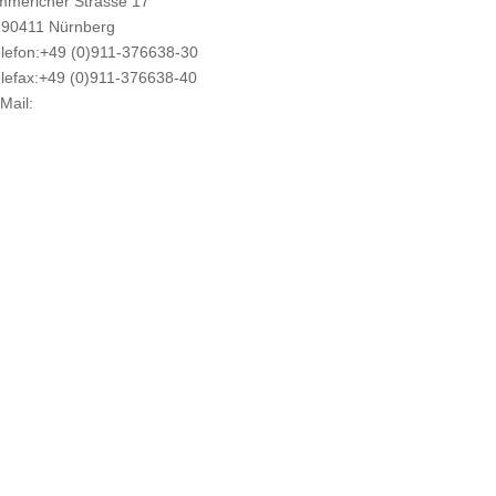
mmericher Strasse 17
-90411 Nürnberg
elefon:+49 (0)911-376638-30
elefax:+49 (0)911-376638-40
-Mail:
info@weatherdock.de
ontakt & Support >
ändler finden >
AQ >