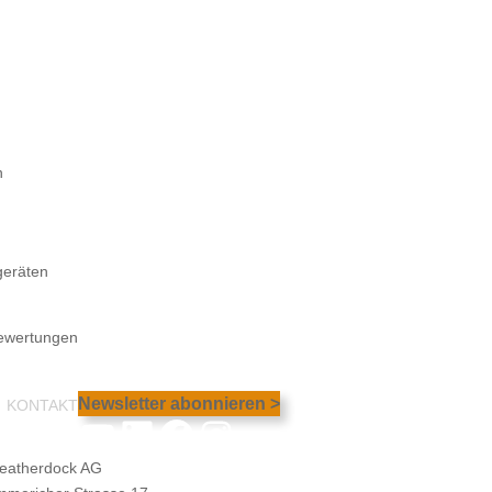
n
geräten
bewertungen
Newsletter abonnieren >
KONTAKT
YouTube
LinkedIn
Facebook
Instagram
eatherdock AG