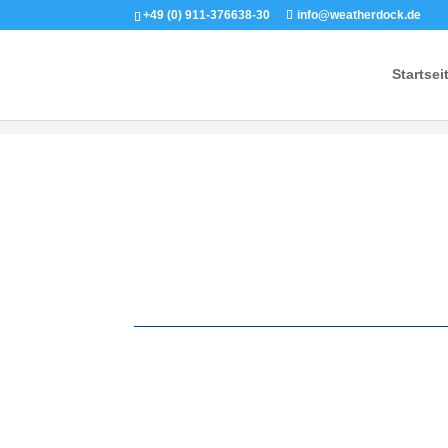
+49 (0) 911-376638-30
info@weatherdock.de
Startsei