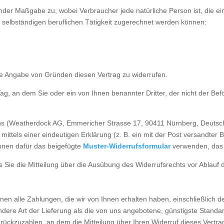
nder Maßgabe zu, wobei Verbraucher jede natürliche Person ist, die e
 selbständigen beruflichen Tätigkeit zugerechnet werden können:
e Angabe von Gründen diesen Vertrag zu widerrufen.
ag, an dem Sie oder ein von Ihnen benannter Dritter, der nicht der Bef
s (Weatherdock AG, Emmericher Strasse 17, 90411 Nürnberg, Deutschl
) mittels einer eindeutigen Erklärung (z. B. ein mit der Post versandter 
önnen dafür das beigefügte
Muster-Widerrufsformular
verwenden, das j
s Sie die Mitteilung über die Ausübung des Widerrufsrechts vor Ablauf 
nen alle Zahlungen, die wir von Ihnen erhalten haben, einschließlich d
ndere Art der Lieferung als die von uns angebotene, günstigste Standa
ückzuzahlen, an dem die Mitteilung über Ihren Widerruf dieses Vertrag