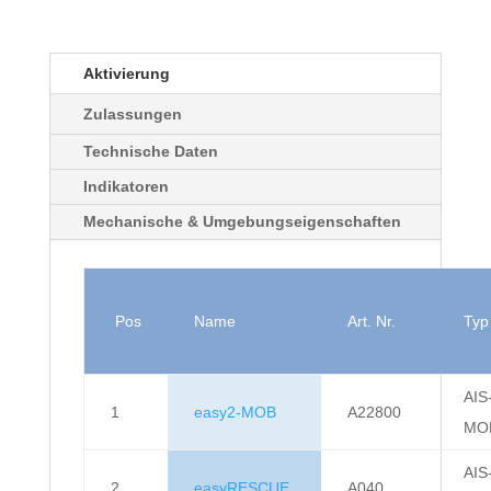
Aktivierung
Zulassungen
Technische Daten
Indikatoren
Mechanische & Umgebungseigenschaften
Pos
Name
Art. Nr.
Typ
AIS
1
easy2-MOB
A22800
MO
AIS
2
easyRESCUE
A040