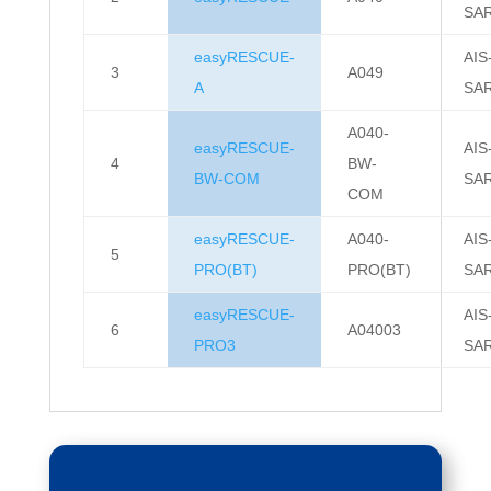
SA
easyRESCUE-
AIS
3
A049
A
SA
A040-
easyRESCUE-
AIS
4
BW-
BW-COM
SA
COM
easyRESCUE-
A040-
AIS
5
PRO(BT)
PRO(BT)
SA
easyRESCUE-
AIS
6
A04003
PRO3
SA