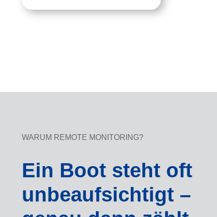
easyTRX3S
AIS Class B SOTDMA · ME SENSE
Relay integriert
WARUM REMOTE MONITORING?
Ein Boot steht oft
unbeaufsichtigt –