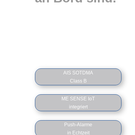
Mit ME SENSE und AIS-Technologie
von Weatherdock überwachen Sie Ihr
Boot bequem per App – im Hafen, im
Winterlager oder unterwegs.
AIS SOTDMA
Class B
ME SENSE IoT
integriert
Push-Alarme
in Echtzeit