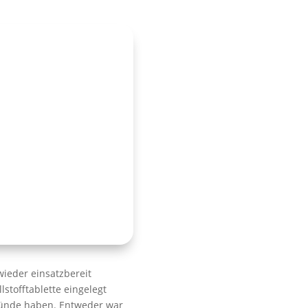
ieder einsatzbereit
stofftablette eingelegt
ründe haben. Entweder war