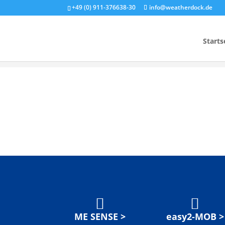
+49 (0) 911-376638-30
info@weatherdock.de
Starts


ME SENSE >
easy2-MOB >