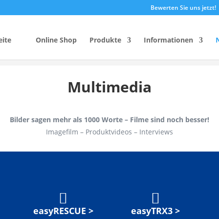
Bewerten Sie uns jetzt!
eite
Online Shop
Produkte
Informationen
Multimedia
Bilder sagen mehr als 1000 Worte – Filme sind noch besser!
Imagefilm – Produktvideos – Interviews


easyRESCUE >
easyTRX3 >