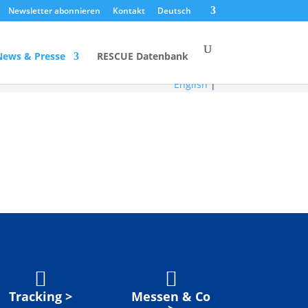
Newsletter abonnieren
Kontakt
Deutsch
News & Presse
RESCUE Datenbank
English
|


Tracking >
Messen & Co