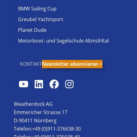
BMW Sailing Cup
Greubel Yachtsport
Planet Dude
Motorboot- und Segelschule Altmühltal
KONTAKT
Newsletter abonnieren >
YouTube
LinkedIn
Facebook
Instagram
Weatherdock AG
Emmericher Strasse 17
D-90411 Nürnberg
Telefon:+49 (0)911-376638-30
Telefax:+49 (0)911-376638-40