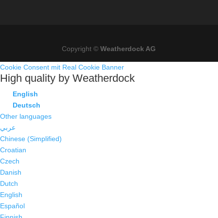
Copyright ©
Weatherdock AG
Cookie Consent mit Real Cookie Banner
High quality by Weatherdock
English
Deutsch
Other languages
عربي
Chinese (Simplified)
Croatian
Czech
Danish
Dutch
English
Español
Finnish