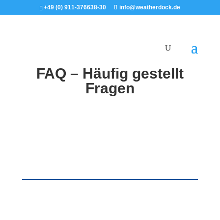
+49 (0) 911-376638-30
info@weatherdock.de
English
|
FAQ – Häufig gestellt
Fragen
Häufig gestellte Fragen zu unseren Produkten
Sie haben eine Frage zu einem unserer Produkte?
Schauen Sie in unsere FAQ, oft finden Sie hier die
passende Antwort.