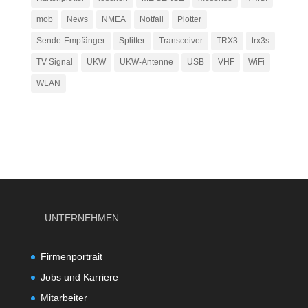
mob
News
NMEA
Notfall
Plotter
Sende-Empfänger
Splitter
Transceiver
TRX3
trx3s
TV Signal
UKW
UKW-Antenne
USB
VHF
WiFi
WLAN
UNTERNEHMEN
Firmenportrait
Jobs und Karriere
Mitarbeiter