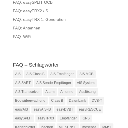
FAQ: easySPLIT OCB
FAQ: easyTRX2 / S
FAQ: easyTRX 1. Generation
FAQ: Antennen
FAQ: WiFi
FAQ – Schlagwörter
AIS
AIS Class B
AIS Empfänger
AIS MOB
AIS SART
AIS Sende-Empfänger
AIS System
AIS Transceiver
Alarm
Antenne
Auslösung
Bootsüberwachung
Class B
Datenbank
DVB-T
easyAIS
easyAIS-IS
easyDVBT
easyRESCUE
easySPLIT
easyTRX3
Empfänger
GPS
Kartenplotter
löschen
ME SENSE
mesense
MMSI