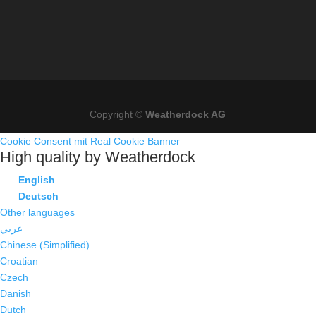
Copyright ©
Weatherdock AG
Cookie Consent mit Real Cookie Banner
High quality by Weatherdock
English
Deutsch
Other languages
عربي
Chinese (Simplified)
Croatian
Czech
Danish
Dutch