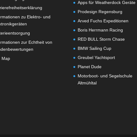
Apps für Weatherdock Geräte
rierefreiheitserklärung
Prodesign Regensburg
ormationen zu Elektro- und
Arved Fuchs Expeditionen
ktronikgeräten
Boris Herrmann Racing
terieentsorgung
RED BULL Storm Chase
ormationen zur Echtheit von
BMW Sailing Cup
ndenbewertungen
Greubel Yachtsport
e Map
Planet Dude
Motorboot- und Segelschule
Altmühltal