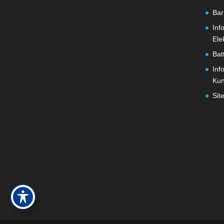
Bar
Inf
Ele
Bat
Inf
Ku
Sit