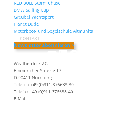
RED BULL Storm Chase
BMW Sailing Cup
Greubel Yachtsport
Planet Dude
Motorboot- und Segelschule Altmühltal
KONTAKT
Newsletter abonnieren >
YouTube
LinkedIn
Facebook
Instagram
Weatherdock AG
Emmericher Strasse 17
D-90411 Nürnberg
Telefon:+49 (0)911-376638-30
Telefax:+49 (0)911-376638-40
E-Mail:
info@weatherdock.de
Kontakt & Support >
Händler finden >