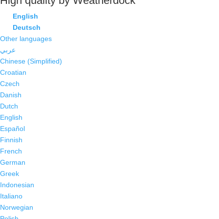
High quality by Weatherdock
English
Deutsch
Other languages
عربي
Chinese (Simplified)
Croatian
Czech
Danish
Dutch
English
Español
Finnish
French
German
Greek
Indonesian
Italiano
Norwegian
Polish