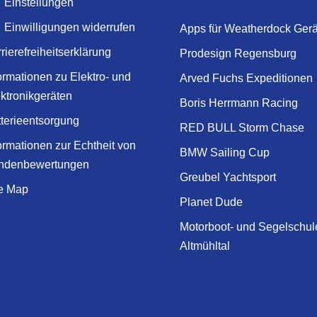
Einstellungen
Einwilligungen widerrufen
Apps für Weatherdock Gerä
rierefreiheitserklärung
Prodesign Regensburg
ormationen zu Elektro- und
Arved Fuchs Expeditionen
ktronikgeräten
Boris Herrmann Racing
terieentsorgung
RED BULL Storm Chase
ormationen zur Echtheit von
BMW Sailing Cup
ndenbewertungen
Greubel Yachtsport
te Map
Planet Dude
Motorboot- und Segelschul
Altmühltal