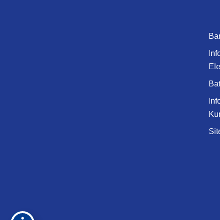
Bar
Inf
Ele
Bat
Inf
Ku
Si