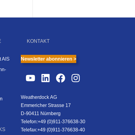
E
KONTAKT
t AIS
Newsletter abonnieren >
nn-
YouTube
LinkedIn
Facebook
Instagram
Weatherdock AG
m
Emmericher Strasse 17
D-90411 Nürnberg
Telefon:+49 (0)911-376638-30
KS
Telefax:+49 (0)911-376638-40