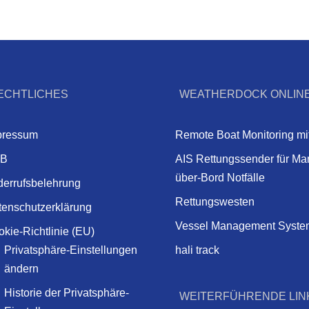
ECHTLICHES
WEATHERDOCK ONLIN
pressum
Remote Boat Monitoring mi
B
AIS Rettungssender für Ma
über-Bord Notfälle
derrufsbelehrung
Rettungswesten
tenschutzerklärung
Vessel Management Syste
kie-Richtlinie (EU)
Privatsphäre-Einstellungen
hali track
ändern
Historie der Privatsphäre-
WEITERFÜHRENDE LIN