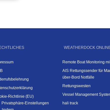
ECHTLICHES
WEATHERDOCK ONLIN
pressum
Remote Boat Monitoring mi
B
AIS Rettungssender für Ma
über-Bord Notfälle
derrufsbelehrung
Rettungswesten
tenschutzerklärung
Vessel Management Syste
kie-Richtlinie (EU)
Privatsphäre-Einstellungen
hali track
ändern