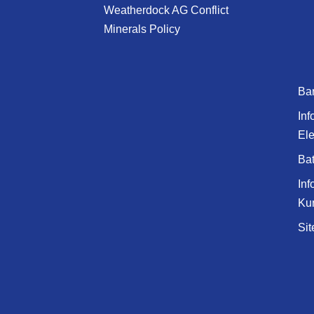
Weatherdock AG Conflict
Minerals Policy
Bar
Inf
Ele
Bat
Inf
Ku
Si