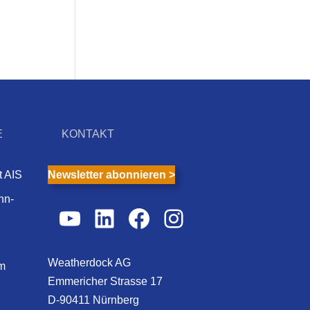
E
KONTAKT
t AIS
Newsletter abonnieren >
nn-
YouTube
LinkedIn
Facebook
Instagram
Weatherdock AG
m
Emmericher Strasse 17
D-90411 Nürnberg