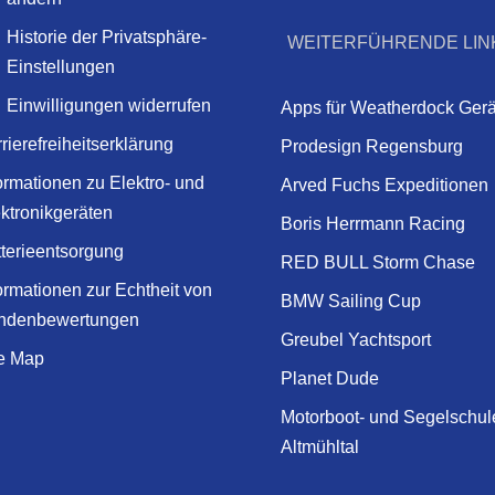
Historie der Privatsphäre-
WEITERFÜHRENDE LIN
Einstellungen
Einwilligungen widerrufen
Apps für Weatherdock Gerä
rierefreiheitserklärung
Prodesign Regensburg
ormationen zu Elektro- und
Arved Fuchs Expeditionen
ktronikgeräten
Boris Herrmann Racing
terieentsorgung
RED BULL Storm Chase
ormationen zur Echtheit von
BMW Sailing Cup
ndenbewertungen
Greubel Yachtsport
te Map
Planet Dude
Motorboot- und Segelschul
Altmühltal