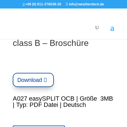
+49 (0) 911-376638-30
info@weatherdock.de
A027 easySPLIT operates
class B – Broschüre
Download
A027 easySPLIT OCB | Größe 3MB
| Typ: PDF Datei | Deutsch