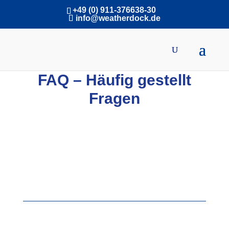
+49 (0) 911-376638-30
info@weatherdock.de
English
|
FAQ – Häufig gestellt
Fragen
Häufig gestellte Fragen zu unseren Produkten
Sie haben eine Frage zu einem unserer Produkte?
Schauen Sie in unsere FAQ, oft finden Sie hier die
passende Antwort.