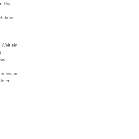
r. Die
d dabei
 Welt ein
s
wie
Gemeinsam
ndeten