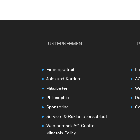
UNTERNEHMEN
R
Firmenportrait
Im
Jobs und Karriere
A
Mitarbeiter
Wi
Philosophie
Da
Sponsoring
Co
Service- & Reklamationsablauf
Weatherdock AG Conflict
Minerals Policy