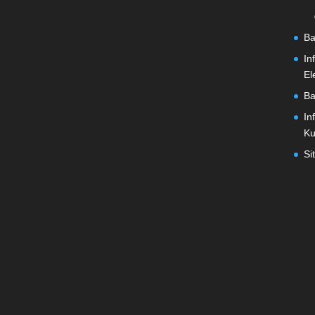
Ba
In
El
Ba
In
Ku
Si