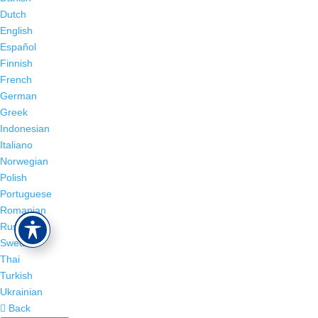
Dutch
English
Español
Finnish
French
German
Greek
Indonesian
Italiano
Norwegian
Polish
Portuguese
Romanian
Russian
Swedish
Thai
Turkish
Ukrainian
Back