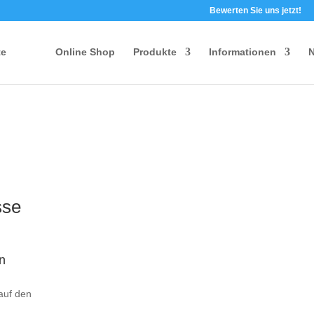
Bewerten Sie uns jetzt!
te
Online Shop
Produkte
Informationen
N
sse
en
auf den