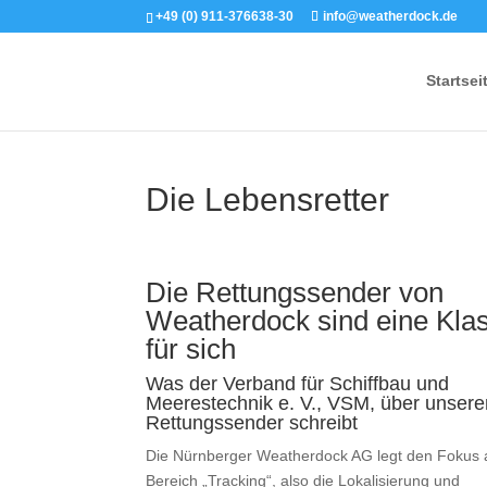
+49 (0) 911-376638-30
info@weatherdock.de
Startsei
Die Lebensretter
Die Rettungssender von
Weatherdock sind eine Kla
für sich
Was der
Verband für Schiffbau und
Meerestechnik e. V., VSM
, über unser
Rettungssender schreibt
Die Nürnberger Weatherdock AG legt den Fokus 
Bereich „Tracking“, also die Lokalisierung und