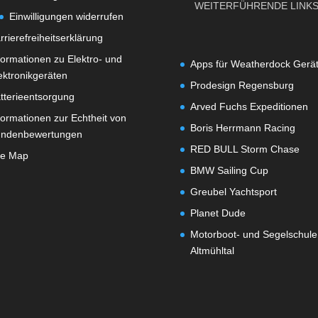
WEITERFÜHRENDE LINK
Einwilligungen widerrufen
rrierefreiheitserklärung
formationen zu Elektro- und
Apps für Weatherdock Gerä
ektronikgeräten
Prodesign Regensburg
tterieentsorgung
Arved Fuchs Expeditionen
formationen zur Echtheit von
Boris Herrmann Racing
ndenbewertungen
RED BULL Storm Chase
te Map
BMW Sailing Cup
Greubel Yachtsport
Planet Dude
Motorboot- und Segelschule
Altmühltal