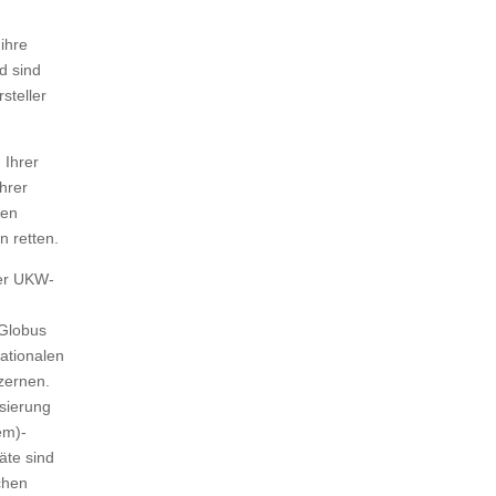
ihre
d sind
steller
 Ihrer
hrer
gen
n retten.
der UKW-
 Globus
nationalen
zernen.
sierung
em)-
te sind
ichen