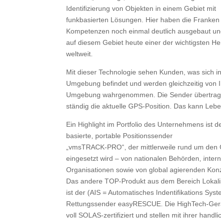
Identifizierung von Objekten in einem Gebiet mit
funkbasierten Lösungen. Hier haben die Franken 
Kompetenzen noch einmal deutlich ausgebaut un
auf diesem Gebiet heute einer der wichtigsten Her
weltweit.
Mit dieser Technologie sehen Kunden, was sich in
Umgebung befindet und werden gleichzeitig von I
Umgebung wahrgenommen. Die Sender übertra
ständig die aktuelle GPS-Position. Das kann Lebe
Ein Highlight im Portfolio des Unternehmens ist 
basierte, portable Positionssender
„vmsTRACK-PRO“, der mittlerweile rund um den
eingesetzt wird – von nationalen Behörden, inter
Organisationen sowie von global agierenden Kon
Das andere TOP-Produkt aus dem Bereich Lokali
ist der (AIS = Automatisches Indentifikations Syst
Rettungssender easyRESCUE. Die HighTech-Gerä
voll SOLAS-zertifiziert und stellen mit ihrer handl