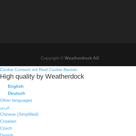
Copyright ©
Weatherdock AG
Cookie Consent mit Real Cookie Banner
High quality by Weatherdock
English
Deutsch
Other languages
عربي
Chinese (Simplified)
Croatian
Czech
Danish