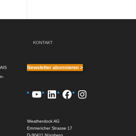
KONTAKT
 AIS
Newsletter abonnieren >
n-
YouTube
LinkedIn
Facebook
Instagram
Weatherdock AG
Emmericher Strasse 17
D-90411 Nürnberg