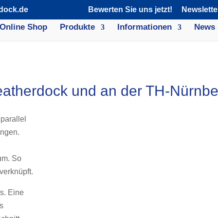
dock.de
Bewerten Sie uns jetzt!
Newslette
Online Shop
Produkte
Informationen
News 
atherdock und an der TH-Nürnbe
parallel
angen.
um. So
verknüpft.
is. Eine
is