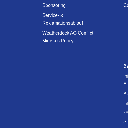
Sponsoring
Co
Service- &
Reklamationsablauf
Weatherdock AG Conflict
Minerals Policy
Ba
In
El
Ba
In
v
Si