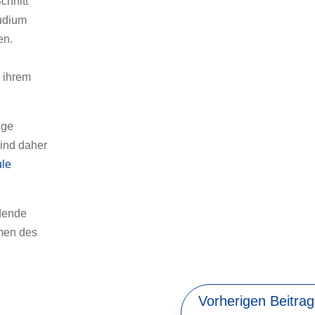
chnitt
tudium
en.
 ihrem
nge
sind daher
ule
ldende
men des
Vorherigen Beitrag