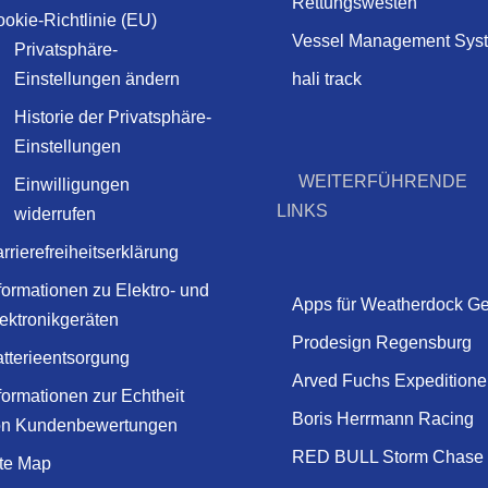
Rettungswesten
okie-Richtlinie (EU)
Vessel Management Sys
Privatsphäre-
Einstellungen ändern
hali track
Historie der Privatsphäre-
Einstellungen
WEITERFÜHRENDE
Einwilligungen
LINKS
widerrufen
rrierefreiheitserklärung
formationen zu Elektro- und
Apps für Weatherdock Ge
ektronikgeräten
Prodesign Regensburg
tterieentsorgung
Arved Fuchs Expeditione
formationen zur Echtheit
Boris Herrmann Racing
on Kundenbewertungen
RED BULL Storm Chase
te Map