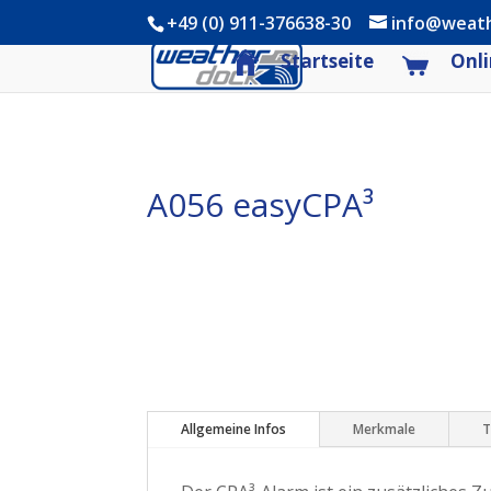
+49 (0) 911-376638-30
info@weat
Startseite
Onli
A056 easyCPA³
Allgemeine Infos
Merkmale
T