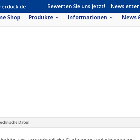
Bewerten Sie uns jetzt!
Newsletter
herdock.de
ne Shop
Produkte
Informationen
News &
EAN
4260276740567
echnische Daten