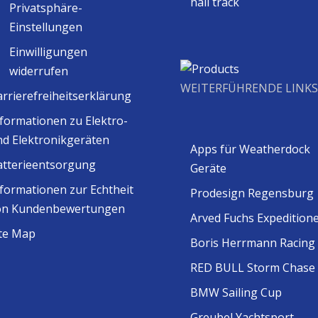
hali track
Privatsphäre-
Einstellungen
Einwilligungen
widerrufen
WEITERFÜHRENDE LINKS
rrierefreiheitserklärung
formationen zu Elektro-
nd Elektronikgeräten
Apps für Weatherdock
atterieentsorgung
Geräte
formationen zur Echtheit
Prodesign Regensburg
on Kundenbewertungen
Arved Fuchs Expedition
ite Map
Boris Herrmann Racing
RED BULL Storm Chase
BMW Sailing Cup
Greubel Yachtsport