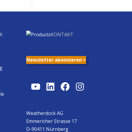
K
KONTAKT
Newsletter abonnieren >
g
YouTube
LinkedIn
Facebook
Instagram
le
Weatherdock AG
Emmericher Strasse 17
D-90411 Nürnberg