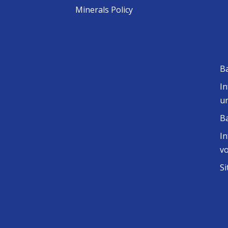
Minerals Policy
Ba
In
u
B
In
v
S