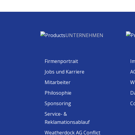
UNTERNEHMEN
Firmenportrait
I
Jobs und Karriere
A
Mitarbeiter
W
Philosophie
D
Sponsoring
Co
Service- &
Reklamationsablauf
Weatherdock AG Conflict