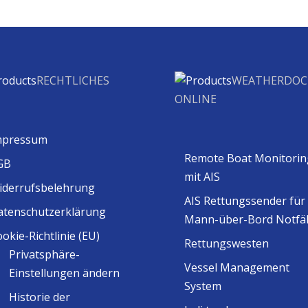
RECHTLICHES
WEATHERDOC
ONLINE
mpressum
Remote Boat Monitorin
GB
mit AIS
iderrufsbelehrung
AIS Rettungssender für
atenschutzerklärung
Mann-über-Bord Notfäl
okie-Richtlinie (EU)
Rettungswesten
Privatsphäre-
Vessel Management
Einstellungen ändern
System
Historie der