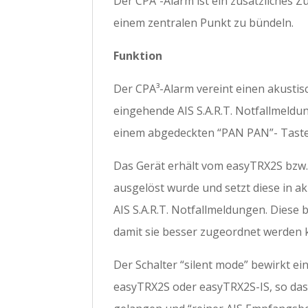
Der CPA³-Alarm ist ein zusätzliches 
einem zentralen Punkt zu bündeln.
Funktion
Der CPA³-Alarm vereint einen akustis
eingehende AIS S.A.R.T. Notfallmeldu
einem abgedeckten “PAN PAN”- Taste
Das Gerät erhält vom easyTRX2S bzw. 
ausgelöst wurde und setzt diese in a
AIS S.A.R.T. Notfallmeldungen. Diese 
damit sie besser zugeordnet werden 
Der Schalter “silent mode” bewirkt 
easyTRX2S oder easyTRX2S-IS, so das