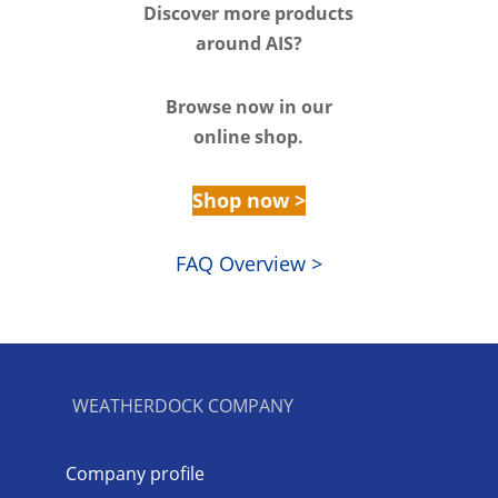
Discover m
ore products
around AIS?
Browse n
ow in our
online shop.
Shop now >
FAQ Overview >
WEATHERDOCK COMPANY
Company profile