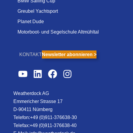
BMW Sailing Cup
Greubel Yachtsport
Planet Dude
Motorboot- und Segelschule Altmühltal
KONTAKT
Newsletter abonnieren >
YouTube
LinkedIn
Facebook
Instagram
Weatherdock AG
Emmericher Strasse 17
D-90411 Nürnberg
Telefon:+49 (0)911-376638-30
Telefax:+49 (0)911-376638-40