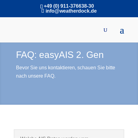
+49 (0) 911-376638-30
info@weatherdock.de
FAQ: easyAIS 2. Gen
Bevor Sie uns kontaktieren, schauen Sie bitte
nach unsere FAQ.